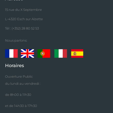
15 rue du X Septembre
L-4320 Esch sur Alzette
Tél : (+352) 28 80 52 53
Nous parlons:
Horaires
Ouverture Public
du lundi au vendredi :
de 8h00 à 11h30
et de 14h30 à 17h30