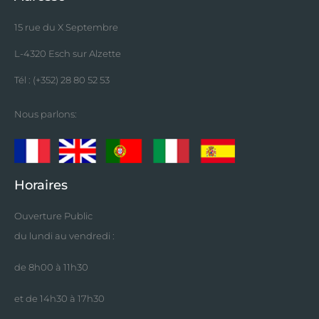
15 rue du X Septembre
L-4320 Esch sur Alzette
Tél : (+352) 28 80 52 53
Nous parlons:
Horaires
Ouverture Public
du lundi au vendredi :
de 8h00 à 11h30
et de 14h30 à 17h30