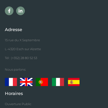
Adresse
15 rue du X Septembre
L-4320 Esch sur Alzette
Tél : (+352) 28 80 52 53
Nous parlons:
Horaires
Ouverture Public