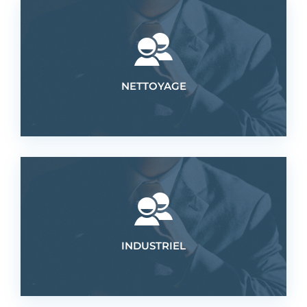
Industriel
NETTOYAGE
Industriel
Nettoyage
Voir 'es emplois
BTP
BTP
INDUSTRIEL
Voir 'es emplois
Industriel