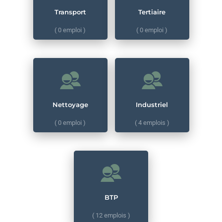
TERTIAIRE
TERTIAIRE
Transport
Tertiaire
( 0 emploi )
( 0 emploi )
NETTOYAGE
NETTOYAGE
INDUSTRIEL
4
INDUSTRIEL
4
IMPULSE INTERIM
BTP
12
BTP
12
Nettoyage
Industriel
PLAQUISTES (H/F)
( 0 emploi )
( 4 emplois )
BTP
3 semaines depuis
BTP
( 12 emplois )