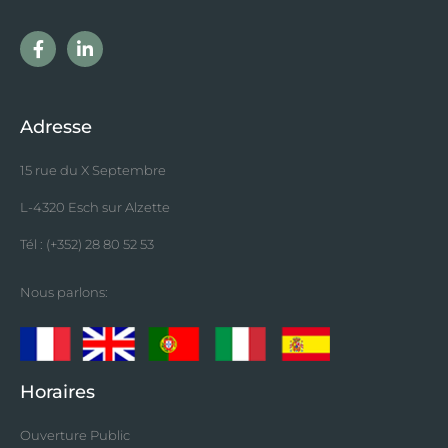
Adresse
15 rue du X Septembre
L-4320 Esch sur Alzette
Tél : (+352) 28 80 52 53
Nous parlons:
Horaires
Ouverture Public