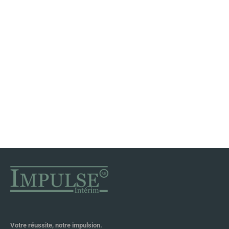
Nettoyage
Industriel
Industriel
Nettoyage
View all Jobs
BTP
BTP
Industriel
View all Jobs
BTP
View all Jobs
Votre réussite, notre impulsion.