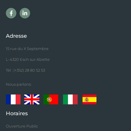
Adresse
15 rue du X Septembre
L-4320 Esch sur Alzette
Tél : (+352) 28 80 52 53
Nous parlons:
Horaires
Ouverture Public