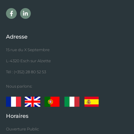
Adresse
15 rue du X Septembre
L-4320 Esch sur Alzette
Tél : (+352) 28 80 52 53
Nous parlons:
Horaires
Ouverture Public