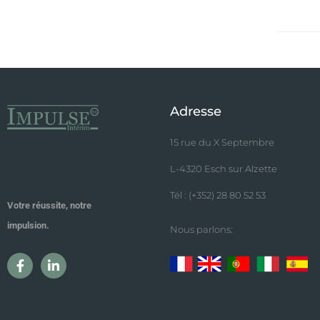
Adresse
15 rue du X Septembre
L-4320 Esch sur Alzette
Tél : (+352) 28 80 52 53
Votre réussite, notre
impulsion.
Nous parlons: