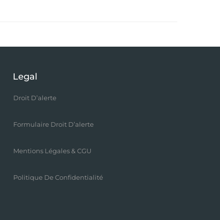
Legal
Droit D’alerte
Formulaire Droit D’alerte
Mentions Légales & CGU
Politique De Confidentialité