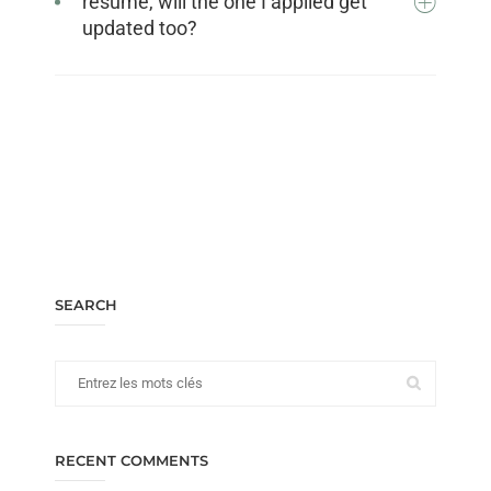
resume, will the one I applied get
updated too?
SEARCH
RECENT COMMENTS