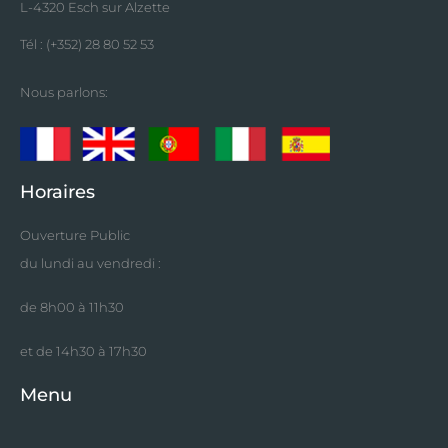
L-4320 Esch sur Alzette
Tél : (+352) 28 80 52 53
Nous parlons:
Horaires
Ouverture Public
du lundi au vendredi :
de 8h00 à 11h30
et de 14h30 à 17h30
Menu