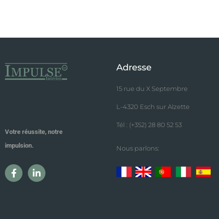
Adresse
15 rue du X Septembre
L-4320 Esch sur Alzette
Tél : (+352) 28 80 52 53
Votre réussite, notre
impulsion.
Nous parlons: