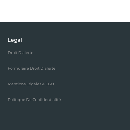
Legal
Droit D’alerte
Formulaire Droit D’alerte
Mentions Légales & CGU
Politique De Confidentialité