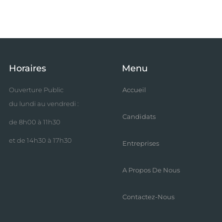
Horaires
Menu
Ouverture Public
Accueil
du lundi au vendredi :
Candidats
de 8h00 à 11h30
et de 14h30 à 17h30
Entreprises
A Propos De Nous
Contactez-Nous