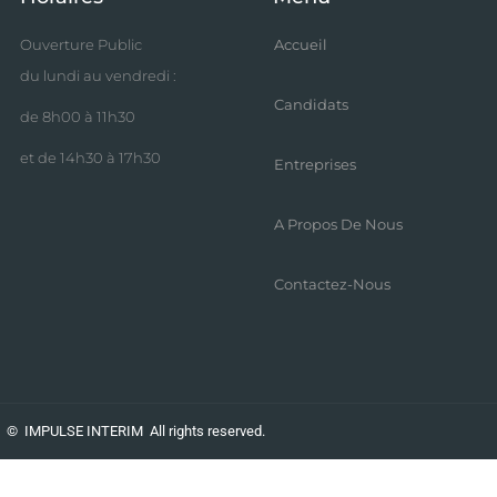
Ouverture Public
Accueil
du lundi au vendredi :
Candidats
de 8h00 à 11h30
et de 14h30 à 17h30
Entreprises
A Propos De Nous
Contactez-Nous
©
IMPULSE INTERIM
All rights reserved.