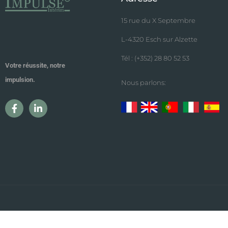
15 rue du X Septembre
L-4320 Esch sur Alzette
Tél : (+352) 28 80 52 53
Votre réussite, notre
impulsion.
Nous parlons: