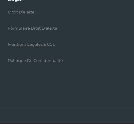
Droit D’alerte
Formulaire Droit D’alerte
Mentions Légales & CGU
Politique De Confidentialité