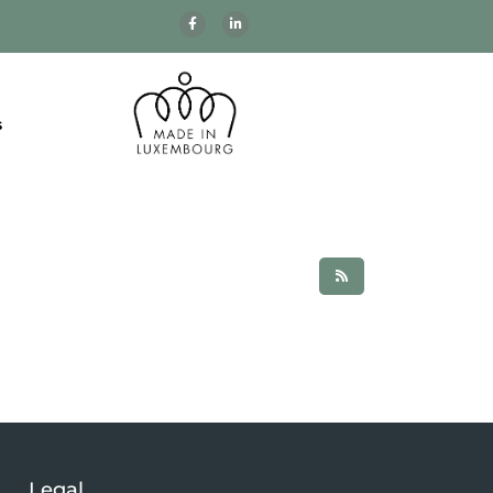
s
Legal